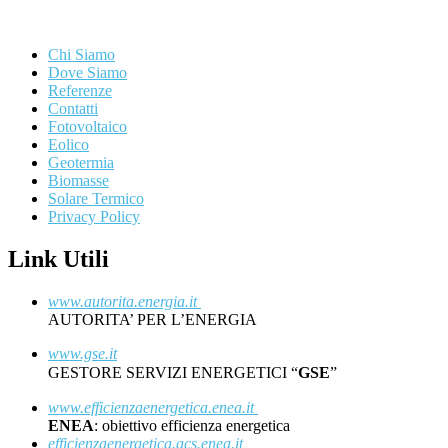
Chi Siamo
Dove Siamo
Referenze
Contatti
Fotovoltaico
Eolico
Geotermia
Biomasse
Solare Termico
Privacy Policy
Link Utili
www.autorita.energia.it
AUTORITA’ PER L’ENERGIA
www.gse.it
GESTORE SERVIZI ENERGETICI “
GSE
”
www.efficienzaenergetica.enea.it
ENEA
: obiettivo efficienza energetica
efficienzaenergetica.acs.enea.it