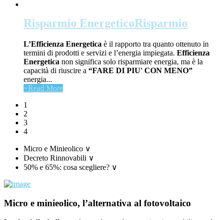
Risparmio Energetico
Risparmio
L’Efficienza Energetica
è il rapporto tra quanto ottenuto in
termini di prodotti e servizi e l’energia impiegata.
Efficienza
Energetica
non significa solo risparmiare energia, ma è la
capacità di riuscire a
“FARE DI PIU' CON MENO”
energia...
+
Read More
1
2
3
4
Micro e Minieolico
∨
Decreto Rinnovabili
∨
50% e 65%: cosa scegliere?
∨
Micro e minieolico, l’alternativa al fotovoltaico