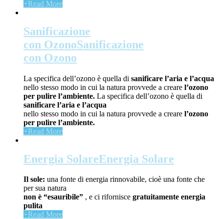
+
Read More
Sanificazione
con Ozono
Sanificazione
con Ozono
La specifica dell’ozono è quella di
sanificare l’aria e l’acqua
nello stesso modo in cui la natura provvede a creare
l’ozono
per pulire l’ambiente.
La specifica dell’ozono è quella di
sanificare l’aria e l’acqua
nello stesso modo in cui la natura provvede a creare
l’ozono
per pulire l’ambiente.
+
Read More
Energia Solare
Energia Solare
Il sole:
una fonte di energia rinnovabile, cioè una fonte che
per sua natura
non è “esauribile”
, e ci rifornisce
gratuitamente energia
pulita
+
Read More