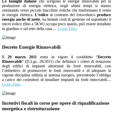
Le famiglie italiane
che scelgono le energie rinnovabili per la
produzione di energia elettrica, negli ultimi tempi si stanno
orientando verso piccole macchine eoliche che trasformano il vento
in energia elettrica.
L’eolico
al contrario del fotovoltaico
produce
energia anche di notte
, ha limitati costi di gestione ed soprattutto il
micro eolico (fino a 5KW) occupa poco spazio, può essere installato
in giardino o sul tetto della casa...
.
Leggi Tutto
Decreto Energie Rinnovabili
Il
29 marzo 2011
entra in vigore il cosiddetto “
Decreto
Rinnovabil
i” (D.Lgs. 28/2011) che definisce i criteri di dotazione
degli edifici di impianti alimentati da fonti rinnovabili, con
l’obbiettivo di promuovere le fonti rinnovabili e di adeguare la
vigente disciplina edilizia al sistema europeo, prevedendo l’obbligo
a carico dei costruttori di installare impianti da fonti rinnovabili....
Leggi Tutto
Incentivi fiscali in corso per opere di riqualificazione
energetica e ristrutturazione